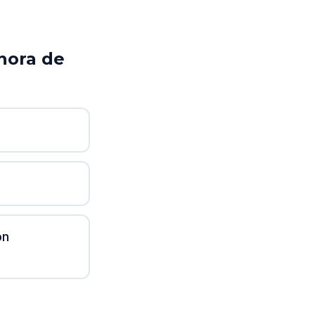
 hora de
ón