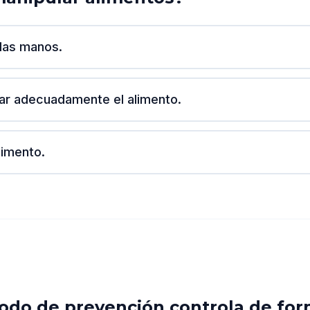
las manos.
ar adecuadamente el alimento.
limento.
do de prevención controla de for