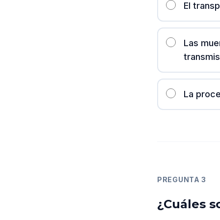
El trans
Las muer
transmis
La proce
PREGUNTA
3
¿Cuáles s