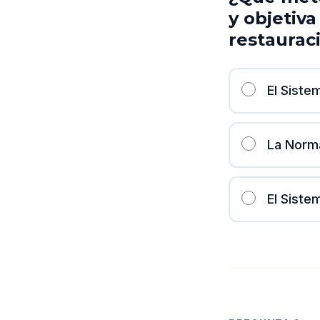
y objetiv
restaurac
El Sist
La Norm
El Sist