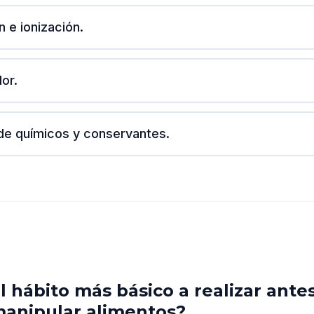
n e ionización.
lor.
de químicos y conservantes.
l hábito más básico a realizar ante
anipular alimentos?