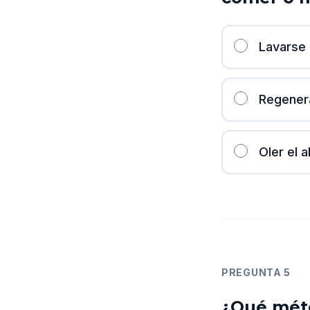
Lavarse 
Regener
Oler el a
PREGUNTA
5
¿Qué méto