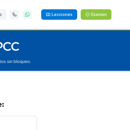
o
Lecciones
Examen
PCC
tos sin bloqueo.
e: