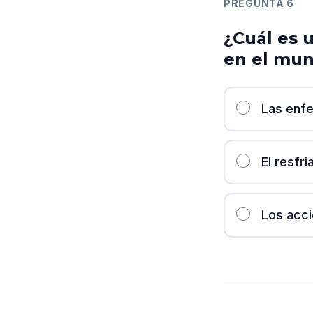
PREGUNTA
6
¿Cuál es 
en el mu
Las enfe
El resfr
Los acc